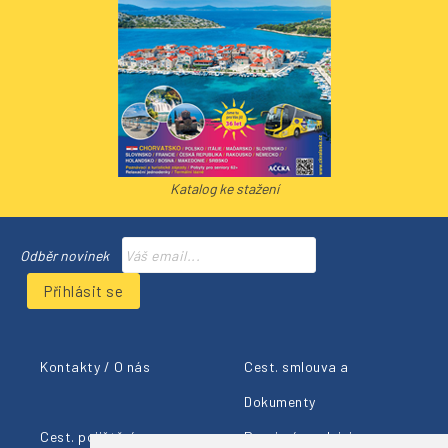
Katalog ke stažení
Odběr novinek
Přihlásit se
Kontakty / O nás
Cest. smlouva a
Dokumenty
Cest. pojištění
Provizní prodejci