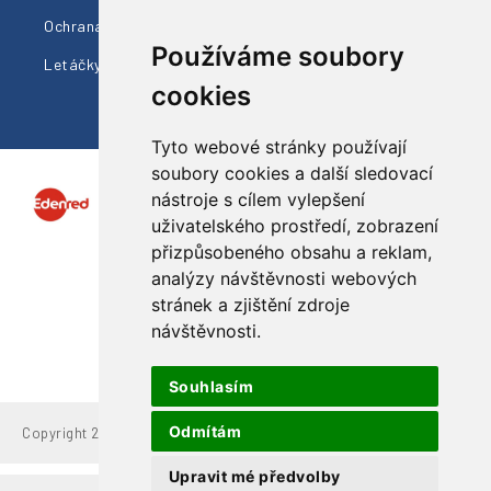
Ochrana údajů
Cestovní info
Používáme soubory
Letáčky ke stažení
cookies
Tyto webové stránky používají
soubory cookies a další sledovací
nástroje s cílem vylepšení
uživatelského prostředí, zobrazení
přizpůsobeného obsahu a reklam,
analýzy návštěvnosti webových
Sledujte nás
stránek a zjištění zdroje
návštěvnosti.
Souhlasím
Odmítám
Copyright 2021 Valaška, s.r.o.
Upravit mé předvolby