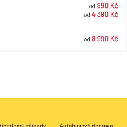
890 Kč
od
4 390 Kč
od
8 990 Kč
od
Vícedenní zájezdy
Autobusová doprava