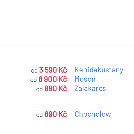
3 590 Kč
Kehidakustány
od
8 900 Kč
Mošoň
od
890 Kč
Zalakaros
od
890 Kč
Chocholow
od