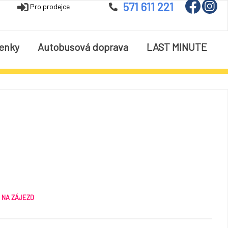
571 611 221
Pro prodejce
enky
Autobusová doprava
LAST MINUTE
H NA ZÁJEZD