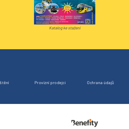
Katalog ke stažení
ištění
Provizní prodejci
Ochrana údajů