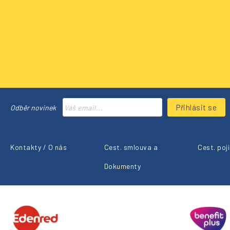
Přihlásit se
Odběr novinek
Kontakty / O nás
Cest. smlouva a
Cest. poj
Dokumenty