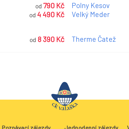
790 Kč
Polny Kesov
od
4 490 Kč
Velký Meder
od
8 390 Kč
Therme Čatež
od
Poznávací zájezdy
Jednodenní zájezdy