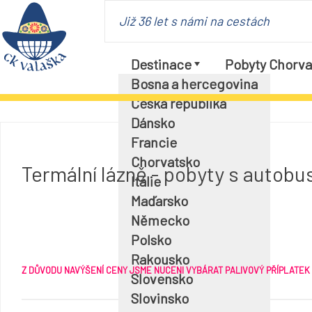
Již 36 let s námi na cestách
Destinace
Pobyty Chorva
Bosna a hercegovina
Česká republika
Dánsko
Francie
Chorvatsko
Termální lázně - pobyty s autobu
Itálie
Maďarsko
Německo
Polsko
Rakousko
Z DŮVODU NAVÝŠENÍ CENY JSME NUCENI VYBÁRAT PALIVOVÝ PŘÍPLATEK
Slovensko
Slovinsko