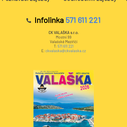
Infolinka
571 611 221
CK VALAŠKA s.r.o.
Mostní 99
Valašské Meziříčí
T:
571 611 221
E:
ckvalaska@ckvalaska.cz