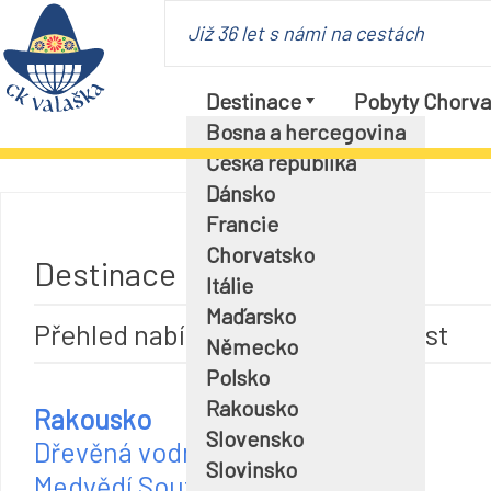
Již 36 let s námi na cestách
Destinace
Pobyty Chorva
Bosna a hercegovina
Česká republika
Dánsko
Francie
Chorvatsko
Destinace Rakousko
Itálie
Maďarsko
Přehled nabídek podle zemí a míst
Německo
Polsko
Rakousko
Rakousko
Slovensko
Dřevěná vodní stezka Medling
Slovinsko
Medvědí Soutěska