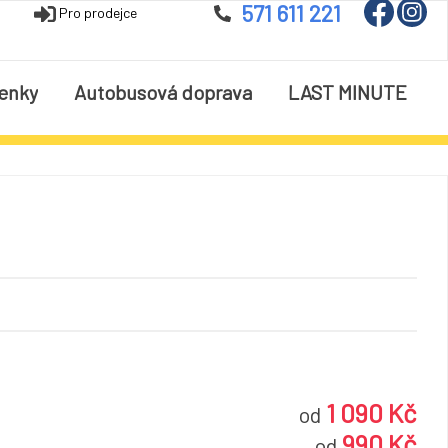
571 611 221
Pro prodejce
enky
Autobusová doprava
LAST MINUTE
1 090 Kč
od
990 Kč
od