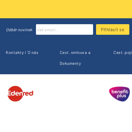
Přihlásit se
Odběr novinek
Kontakty / O nás
Cest. smlouva a
Cest. poj
Dokumenty