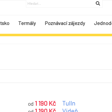
tsko
Termály
Poznávací zájezdy
Jednod
1 190 Kč
Tulln
od
1 190 Kč
Vídeň
od