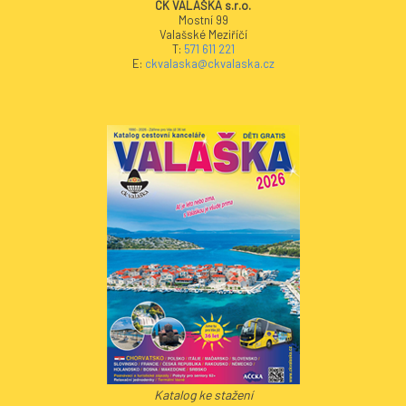
CK VALAŠKA s.r.o.
Mostní 99
Valašské Meziříčí
T:
571 611 221
E:
ckvalaska@ckvalaska.cz
Katalog ke stažení