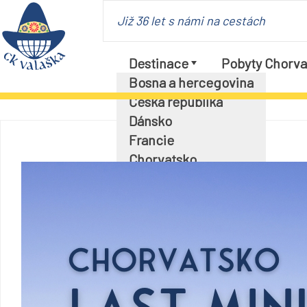
Již 36 let s námi na cestách
Destinace
Pobyty Chorva
Bosna a hercegovina
Česká republika
Dánsko
Francie
Chorvatsko
Itálie
Maďarsko
Německo
Polsko
Rakousko
Slovensko
Slovinsko