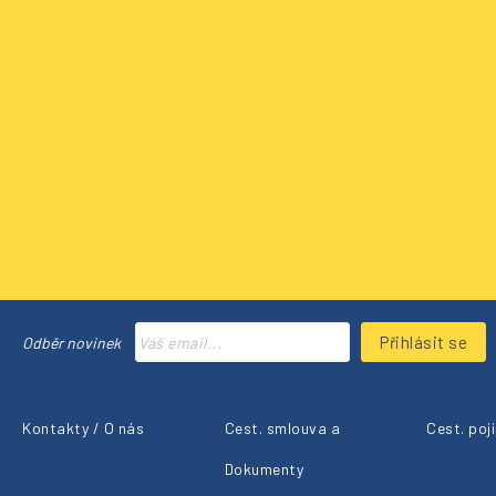
Přihlásit se
Odběr novinek
Kontakty / O nás
Cest. smlouva a
Cest. poj
Dokumenty