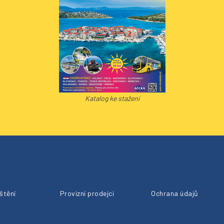
Katalog ke stažení
ištění
Provizní prodejci
Ochrana údajů