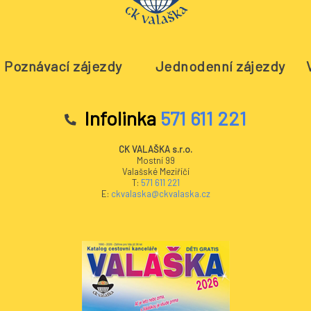
Poznávací zájezdy
Jednodenní zájezdy
Infolinka
571 611 221
CK VALAŠKA s.r.o.
Mostní 99
Valašské Meziříčí
T:
571 611 221
E:
ckvalaska@ckvalaska.cz