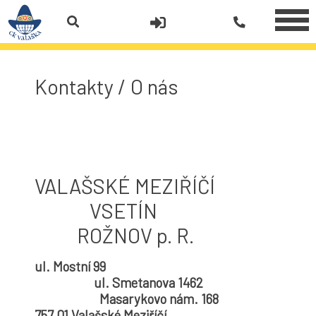
Kontakty / O nás
VALAŠSKÉ MEZIŘÍČÍ
VSETÍN
ROŽNOV p. R.
ul. Mostní 99
ul. Smetanova 1462
Masarykovo nám. 168
757 01 Valašské Meziříčí