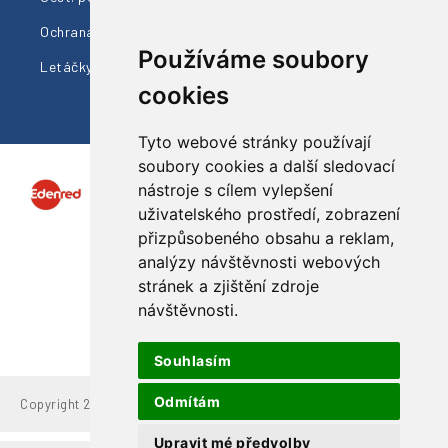
Ochrana údajů
Cestovní info
Používáme soubory
Letáčky ke stažení
cookies
Tyto webové stránky používají
soubory cookies a další sledovací
nástroje s cílem vylepšení
uživatelského prostředí, zobrazení
přizpůsobeného obsahu a reklam,
analýzy návštěvnosti webových
Sledujte nás
stránek a zjištění zdroje
návštěvnosti.
Souhlasím
Odmítám
Copyright 2021 Valaška, s.r.o.
Upravit mé předvolby