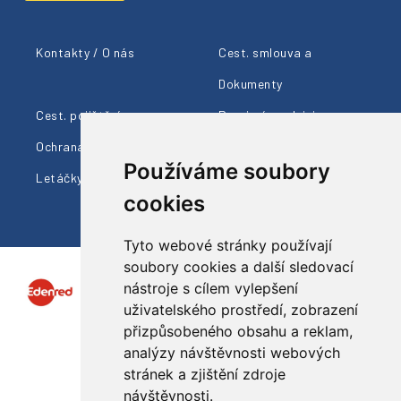
Kontakty / O nás
Cest. smlouva a
Dokumenty
Cest. pojištění
Provizní prodejci
Ochrana údajů
Cestovní info
Používáme soubory
Letáčky ke stažení
cookies
Tyto webové stránky používají
soubory cookies a další sledovací
nástroje s cílem vylepšení
uživatelského prostředí, zobrazení
přizpůsobeného obsahu a reklam,
analýzy návštěvnosti webových
Sledujte nás
stránek a zjištění zdroje
návštěvnosti.