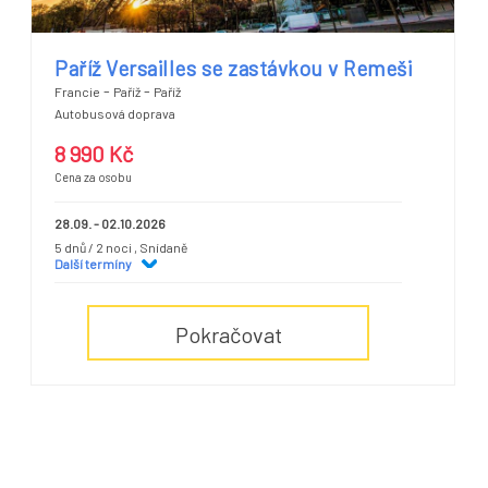
Paříž Versailles se zastávkou v Remeši
-
-
Francie
Paříž
Paříž
Autobusová doprava
8 990 Kč
Cena za osobu
28.09. - 02.10.2026
5 dnů / 2 noci
, Snídaně
Další termíny
Pokračovat