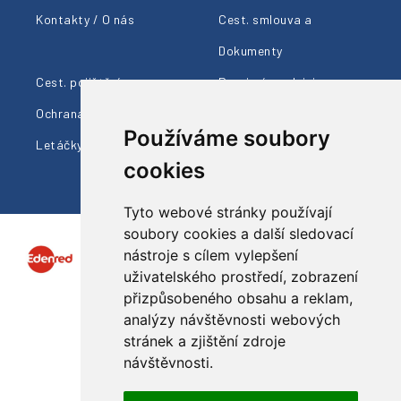
Kontakty / O nás
Cest. smlouva a
Dokumenty
Cest. pojištění
Provizní prodejci
Ochrana údajů
Cestovní info
Používáme soubory
Letáčky ke stažení
cookies
Tyto webové stránky používají
soubory cookies a další sledovací
nástroje s cílem vylepšení
uživatelského prostředí, zobrazení
přizpůsobeného obsahu a reklam,
analýzy návštěvnosti webových
Sledujte nás
stránek a zjištění zdroje
návštěvnosti.